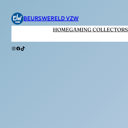
Ga
naar
BEURSWERELD VZW
de
HOME
GAMING COLLECTORS
inhoud
Instagram
Facebook
TikTok