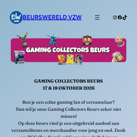
Ga
naar
BEURSWERELD VZW
Instagram
Faceboo
TikTo
de
inhoud
GAMING COLLECTORS BEURS
17 & 18 OKTOBER 2026
Ben je een echte gaming fan of verzamelaar?
Dan wil je onze Gaming Collectors Beurs zeker niet
missen!
Op deze beurs vind je een uitgebreid aanbod aan
verzamelitems en merchandise voor jong en oud. Denk