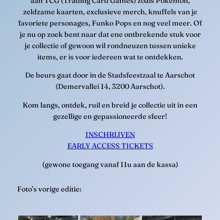
aan TCG (Trading Card Games) zoals Pokémon,
zeldzame kaarten, exclusieve merch, knuffels van je
favoriete personages, Funko Pops en nog veel meer. Of
je nu op zoek bent naar dat ene ontbrekende stuk voor
je collectie of gewoon wil rondneuzen tussen unieke
items, er is voor iedereen wat te ontdekken.
De beurs gaat door in de Stadsfeestzaal te Aarschot
(Demervallei 14, 3200 Aarschot).
Kom langs, ontdek, ruil en breid je collectie uit in een
gezellige en gepassioneerde sfeer!
INSCHRIJVEN
EARLY ACCESS TICKETS
(gewone toegang vanaf 11u aan de kassa)
Foto’s vorige editie: